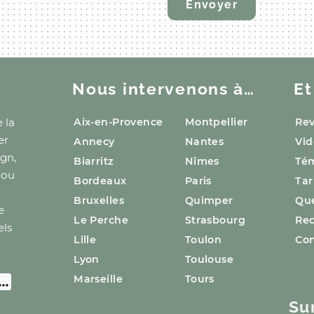
Nous intervenons à…
Et
 la
Aix-en-Provence
Montpellier
Rev
er
Annecy
Nantes
Vid
ign,
Biarritz
Nîmes
Té
 ou
Bordeaux
Paris
Tar
Bruxelles
Quimper
Que
e
Le Perche
Strasbourg
Re
els
Lille
Toulon
Con
Lyon
Toulouse
Marseille
Tours
Su