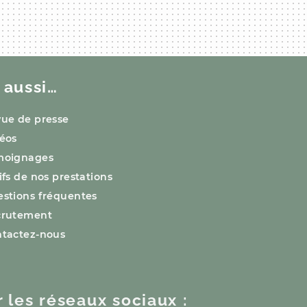
 aussi…
ue de presse
éos
moignages
ifs de nos prestations
stions fréquentes
crutement
tactez-nous
r les réseaux sociaux :