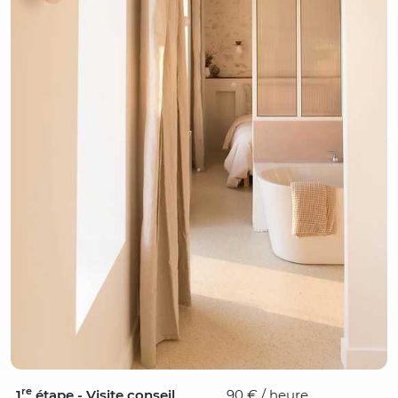
re
1
étape - Visite conseil
90 € / heure